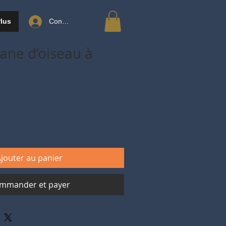
lus
Connexion
bane d’oiseau à
jouter au panier
mmander et payer