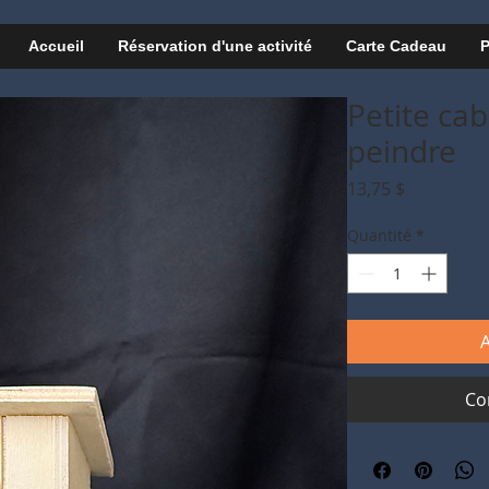
Accueil
Réservation d'une activité
Carte Cadeau
P
Petite ca
peindre
Prix
13,75 $
Quantité
*
A
Co