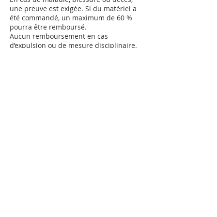
une preuve est exigée. Si du matériel a
été commandé, un maximum de 60 %
pourra être remboursé.
Aucun remboursement en cas
d’expulsion ou de mesure disciplinaire.
En cas de force majeure, l’Atelier 256
peut annuler ou modifier les activités
sans remboursement.
Coordonnées
256 Rue Racine, Québec, QC G2B 4V4,
Canada
+15814509247
isabellehudon4@gmail.com