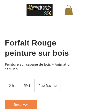
Forfait Rouge
peinture sur bois
Peinture sur cabane de bois + Animation
et slush.
159 dollars
canadiens
2 h
2
159 $
Rue Racine
h
Réserver